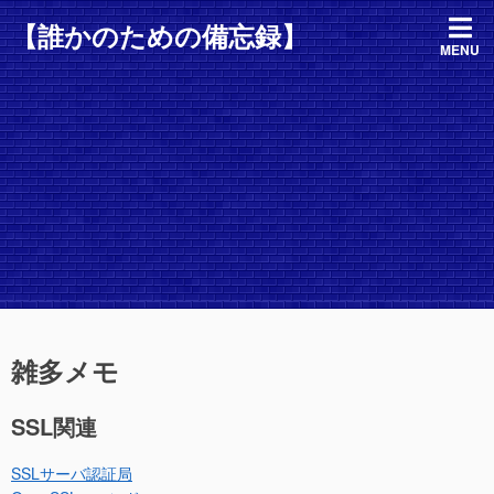
コ
【誰かのための備忘録】
ン
MENU
テ
ン
ツ
へ
ス
キ
ッ
プ
雑多メモ
SSL関連
SSLサーバ認証局