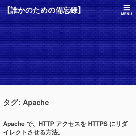
コ
【誰かのための備忘録】
ン
MENU
テ
ン
ツ
へ
ス
キ
ッ
プ
タグ:
Apache
Apache で、HTTP アクセスを HTTPS にリダ
イレクトさせる方法。