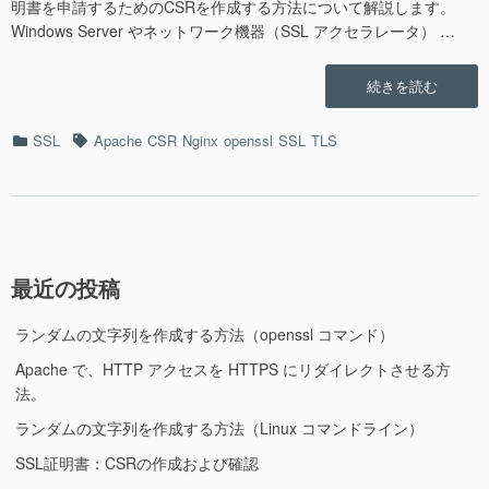
明書を申請するためのCSRを作成する方法について解説します。
Windows Server やネットワーク機器（SSL アクセラレータ） …
“SSL
続きを読む
証
明
カ
タ
SSL
Apache
CSR
Nginx
openssl
SSL
TLS
書：
テ
グ
CSR
ゴ
の
リ
作
ー
成
お
よ
最近の投稿
び
確
ランダムの文字列を作成する方法（openssl コマンド）
認”の
Apache で、HTTP アクセスを HTTPS にリダイレクトさせる方
法。
ランダムの文字列を作成する方法（Linux コマンドライン）
SSL証明書：CSRの作成および確認